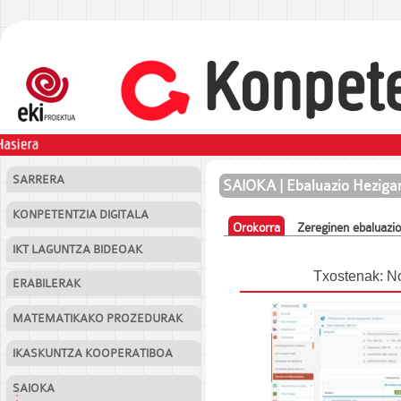
eduki nagusira salto egin
SARRERA
SAIOKA | Ebaluazio Hezigar
KONPETENTZIA DIGITALA
Orokorra
(active tab)
Zereginen ebaluazi
Primary tabs
IKT LAGUNTZA BIDEOAK
Txostenak: No
ERABILERAK
MATEMATIKAKO PROZEDURAK
IKASKUNTZA KOOPERATIBOA
SAIOKA