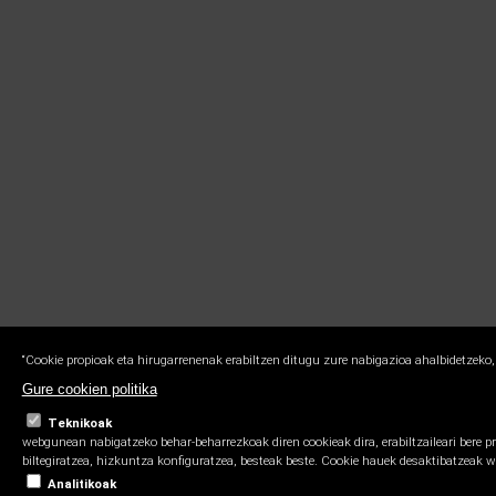
“Cookie propioak eta hirugarrenenak erabiltzen ditugu zure nabigazioa ahalbidetzeko,
Gure cookien politika
Teknikoak
webgunean nabigatzeko behar-beharrezkoak diren cookieak dira, erabiltzaileari bere p
biltegiratzea, hizkuntza konfiguratzea, besteak beste. Cookie hauek desaktibatzeak 
Analitikoak