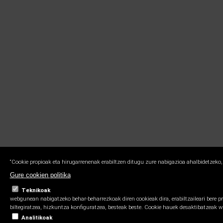
“Cookie propioak eta hirugarrenenak erabiltzen ditugu zure nabigazioa ahalbidetzeko,
Gure cookien politika
Teknikoak
webgunean nabigatzeko behar-beharrezkoak diren cookieak dira, erabiltzaileari bere p
biltegiratzea, hizkuntza konfiguratzea, besteak beste. Cookie hauek desaktibatzeak 
Analitikoak