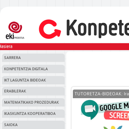
eduki nagusira salto egin
SARRERA
KONPETENTZIA DIGITALA
IKT LAGUNTZA BIDEOAK
ERABILERAK
TUTORETZA-BIDEOAK: Iraka
MATEMATIKAKO PROZEDURAK
IKASKUNTZA KOOPERATIBOA
SAIOKA